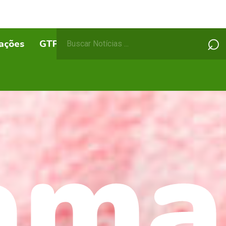
Pesquisar
⌕
ações
GTPs
ABEPSS Itinerante
por:
ama