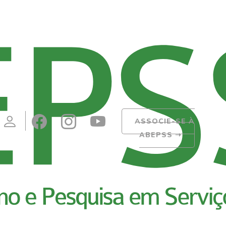
ASSOCIE-SE À
ABEPSS
➝